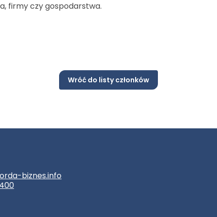
a, firmy czy gospodarstwa.
Wróć do listy członków
orda-biznes.info
 400