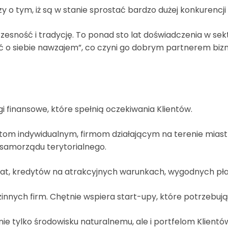
czy o tym, iż są w stanie sprostać bardzo dużej konkurenc
czesność i tradycję. To ponad sto lat doświadczenia w s
ać o siebie nawzajem”, co czyni go dobrym partnerem biz
gi finansowe, które spełnią oczekiwania Klientów.
m indywidualnym, firmom działającym na terenie miast i
 samorządu terytorialnego.
kat, kredytów na atrakcyjnych warunkach, wygodnych pła
zinnych firm. Chętnie wspiera start-upy, które potrzebują
nie tylko środowisku naturalnemu, ale i portfelom Klient